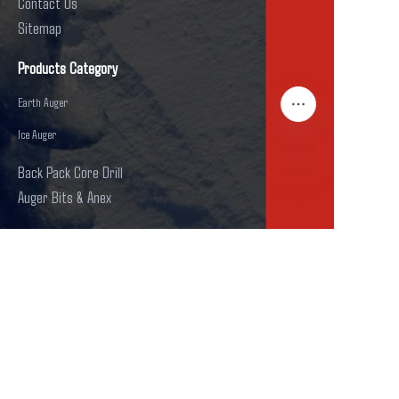
Contact Us
Sitemap
Products Category
Earth Auger
Ice Auger
Back Pack Core Drill
Auger Bits & Anex
PT
Contact Us
ADD: No. 6, Yueji Road, Baihuashan
Industrial Zone, wuyi county, linhua city,
Zhejilang Provnce
Phone:+86-15888927799
Email:Jason@cn-hengyue.com