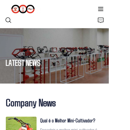
INÍCIO
SOBRE NÓS
LATEST NEWS
PRODUTOS
PRO EARTH AUGER
Company News
SOLUÇÕES
ÚLTIMAS NOTÍCIAS
Qual é o Melhor Mini-Cultivador?