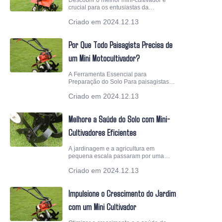
Descobrir o melhor mini-cultivador é
SUPORTE
crucial para os entusiastas da
jardinagem e proprietários que
Criado em 2024.12.13
procuram manter seus jardins com
facilidade e eficiência. Um mini-
ENTRE EM CONTATO
cultivador, com seu tamanho compacto
Por Que Todo Paisagista Precisa de
e desempenho poderoso, é uma
ferramenta essencial para preparar o
um Mini Motocultivador?
solo
A Ferramenta Essencial para
Preparação do Solo Para paisagistas, a
base de um jardim ou gramado vibrante
Criado em 2024.12.13
começa com um solo bem preparado.
Aqui é onde o Mini Motocultivador entra
em ação, provando ser uma ferramenta
Melhore a Saúde do Solo com Mini-
indispensável para revolver, arejar e
cultivar
Cultivadores Eficientes
A jardinagem e a agricultura em
pequena escala passaram por uma
revolução com a introdução de mini-
Criado em 2024.12.13
cultivadores, uma ferramenta que se
tornou indispensável para aqueles que
buscam melhorar a saúde do solo de
Impulsione o Crescimento do Jardim
forma eficiente. Essas máquinas
compactas, porém poderosas, são
com um Mini Cultivador
projetadas para tornar o trabalho mais
leve