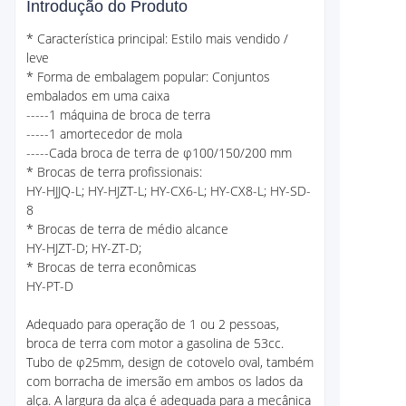
Introdução do Produto
* Característica principal: Estilo mais vendido /
leve
* Forma de embalagem popular: Conjuntos
embalados em uma caixa
-----1 máquina de broca de terra
-----1 amortecedor de mola
-----Cada broca de terra de φ100/150/200 mm
* Brocas de terra profissionais:
HY-HJJQ-L; HY-HJZT-L; HY-CX6-L; HY-CX8-L; HY-SD-
8
* Brocas de terra de médio alcance
HY-HJZT-D; HY-ZT-D;
* Brocas de terra econômicas
HY-PT-D
Adequado para operação de 1 ou 2 pessoas,
broca de terra com motor a gasolina de 53cc.
Tubo de φ25mm, design de cotovelo oval, também
com borracha de imersão em ambos os lados da
alça. A largura da alça é adequada para a mecânica