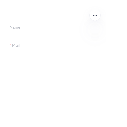
information and
we will contact you.
Name
PT
Mail
Tel
Remarks
Submit now