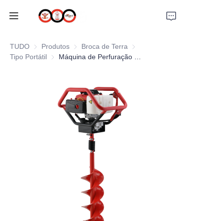
INÍCIO
TUDO
Produtos
Produtos
Broca de Terra
Broca de Terra
Tipo Portátil
Tipo Portátil
Máquina de Perfuração de Broca de Terra Portátil
SOBRE NÓS
PRODUTOS
PRO EARTH AUGER
SOLUÇÕES
ÚLTIMAS NOTÍCIAS
SUPORTE